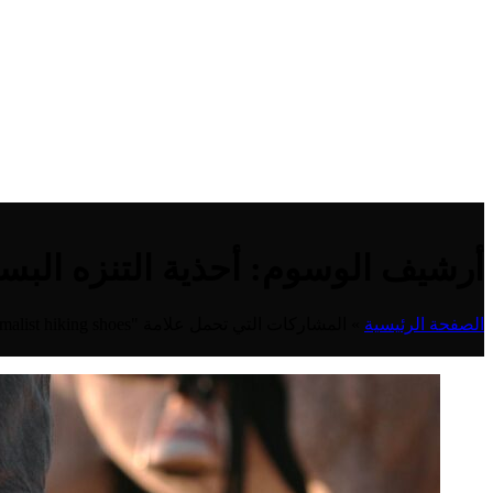
أرشيف الوسوم: أحذية التنزه البس
الصفحة الرئيسية
»
المشاركات التي تحمل علامة "minimalist hiking shoes"