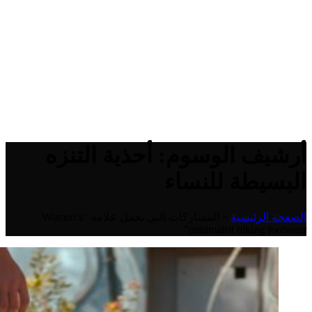
أرشيف الوسوم: أحذية التنزه
البسيطة للنساء
الصفحة الرئيسية
»
المشاركات التي تحمل علامة "Women’s
minimalist hiking footwear"