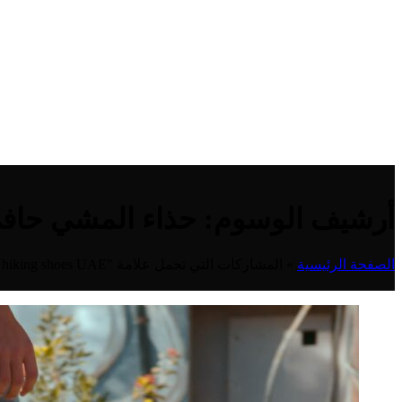
أرشيف الوسوم: حذاء المشي حافي ا
الصفحة الرئيسية
»
المشاركات التي تحمل علامة "Barebarics barefoot hiking shoes UAE"