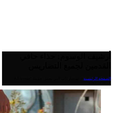
أرشيف الوسوم: حذاء حافي
القدمين لجميع التضاريس
الصفحة الرئيسية
»
المشاركات التي تحمل علامة "All-terrain
barefoot shoes"