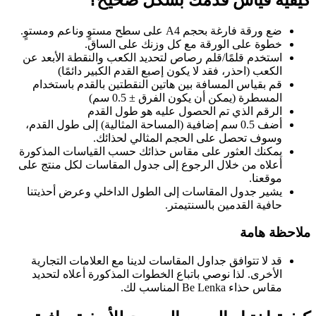
كيفية قياس قدمك بشكل صحيح؟
ضع ورقة فارغة بحجم A4 على سطح مستوٍ وناعم ومستوٍ.
خطوة على الورقة مع كل وزنك على الساق.
استخدم قلمًا/قلم رصاص لتحديد الكعب والنقطة الأبعد عن
الكعب (احذر، فقد لا يكون إصبع القدم الكبير دائمًا)
قم بقياس المسافة بين هاتين النقطتين بالقدم باستخدام
المسطرة (يمكن أن يكون الفرق ± 0.5 سم)
الرقم الذي تم الحصول عليه هو طول القدم
أضف 0.5 سم إضافية (المساحة المثالية) إلى طول القدم،
وسوف تحصل على الحجم المثالي لحذائك.
يمكنك العثور على مقاس حذائك حسب القياسات المذكورة
أعلاه من خلال الرجوع إلى جدول المقاسات لكل منتج على
موقعنا.
يشير جدول المقاسات إلى الطول الداخلي وعرض أحذيتنا
حافية القدمين بالسنتيمتر.
ملاحظة هامة
قد لا تتوافق جداول المقاسات لدينا مع العلامات التجارية
الأخرى. لذا نوصي باتباع الخطوات المذكورة أعلاه لتحديد
مقاس حذاء Be Lenka المناسب لك.