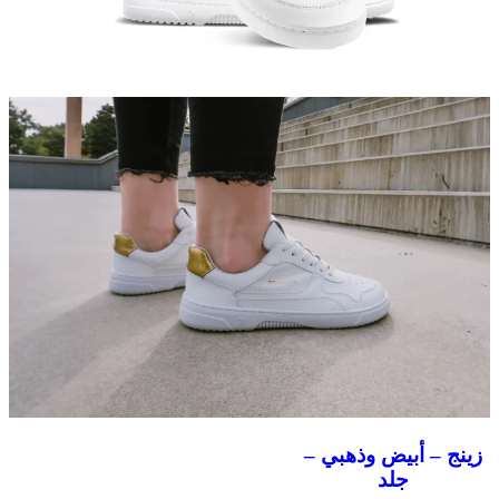
زينج – أبيض وذهبي –
جلد