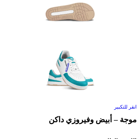
انقر للتكبير
موجة – أبيض وفيروزي داكن