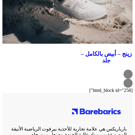
زينج – أبيض بالكامل –
جلد
[html_block id="258"]
بارباريكس هي علامة تجارية للأحذية بيرفوت الرياضية الأنيقة
المصنوعة من مواد عالية الجودة مع نعل مرن خاص.