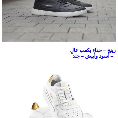
زينج – حذاء بكعب عالٍ
– أسود وأبيض – جلد