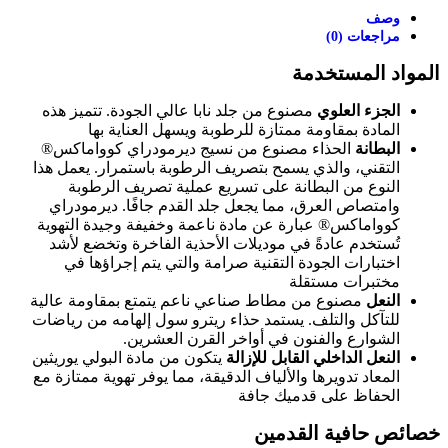
وصف
مراجعات (0)
المواد المستخدمة
الجزء العلوي
مصنوع من جلد نابا عالي الجودة. تتميز هذه
المادة بمقاومة ممتازة للرطوبة ويسهل العناية بها
البطانة
الحذاء مصنوع من نسيج ديرمودراي كوواماكس®
التقني، والذي يسمح بتصريف الرطوبة باستمرار. يعمل هذا
النوع من البطانة على تسريع عملية تصريف الرطوبة
وامتصاص العرق، مما يجعل جلد القدم جافًا. ديرمودراي
كوواماكس® عبارة عن مادة ناعمة وخفيفة وجيدة التهوية
تُستخدم عادةً في موديلات الأحذية الفاخرة وتخضع لأشد
اختبارات الجودة التقنية صرامة والتي يتم إجراؤها في
مختبرات مستقلة
النعل
مصنوع من مطاط صناعي ناعم يتمتع بمقاومة عالية
للتآكل والتلف. يستمد حذاء ريترو سول إلهامه من رياضات
الشوارع والفنون في أواخر القرن العشرين.
النعل الداخلي القابل للإزالة
يتكون من مادة البولي يوريثين
المعاد تدويرها والألياف الدقيقة، مما يوفر تهوية ممتازة مع
الحفاظ على قدميك جافة
خصائص حافية القدمين