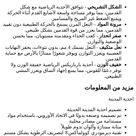
الشكل التشريحي
- تتوافق الأحذية الرياضية مع شكل
القدمين، مما يوفر مساحة واسعة لأصابع القدم أثناء الحركة
ويمنع الضغط غير المريح والمسامير.
مرونة المواد
– النعل المرن يسمح بالحركة الطبيعية دون تقييد
القدمين، مما يعزز من قوة القدمين بشكل طبيعي.
صفر انحدار
- كعب الحذاء ومقدمته مستويان، مما يحسن
الوضعية والتوازن.
نعل متكيف
- النعل بسمك 4 مم، بدون نتوءات، يحفز النهايات
العصبية ويعزز التوازن ويوفر شعورًا ممتازًا بالأرض مع حماية
القدمين.
خفيف الوزن
- أحذية بارباريكس الرياضية خفيفة الوزن ولا
توفر دعمًا للقوس، مما يمنع إجهاد الساق ويعزز المشي
الطبيعي.
مزيد من المعلومات
احذية المدينة
تصميم احذية المدينة الحديثة
تم تصميمه وصنعه يدويًا في الاتحاد الأوروبي، باستخدام مواد
مستدامة من مصادر محلية
متانة ممتازة وألوان تدوم طويلاً
تقنية ديرمودري كوولماكس® لتصريف الرطوبة بشكل مستم