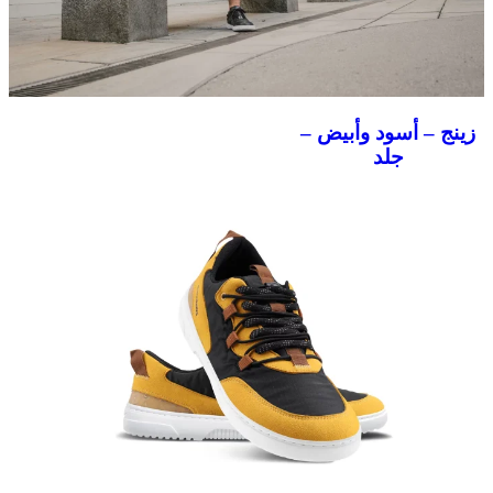
زينج – أسود وأبيض –
جلد