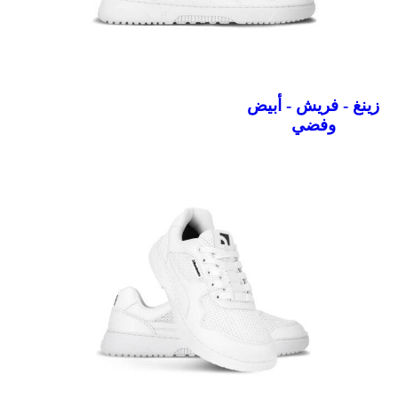
زينغ - فريش - أبيض
وفضي