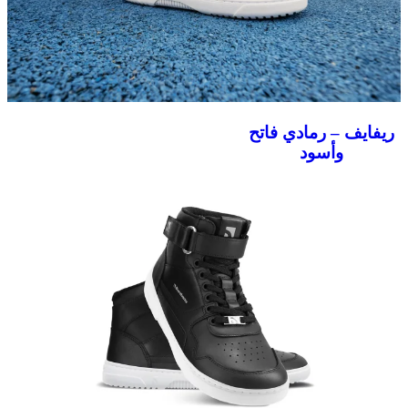
ريفايف – رمادي فاتح
وأسود