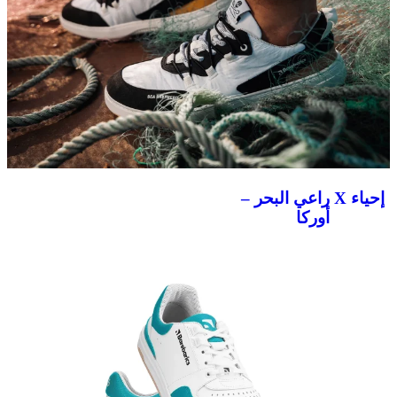
إحياء X راعي البحر –
أوركا