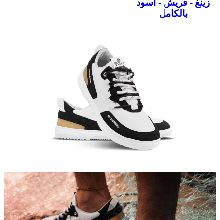
زينغ - فريش - أسود
بالكامل