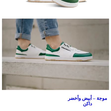
موجة – أبيض وأخضر
داكن