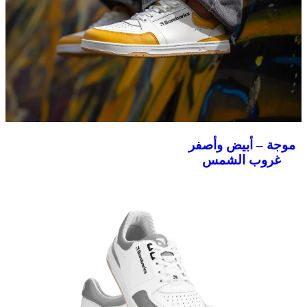
موجة – أبيض وأصفر
غروب الشمس