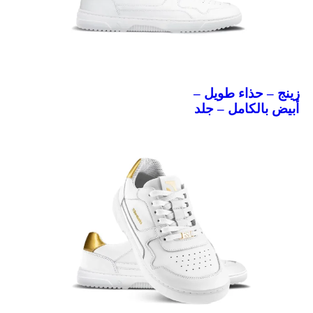
زينج – حذاء طويل –
أبيض بالكامل – جلد