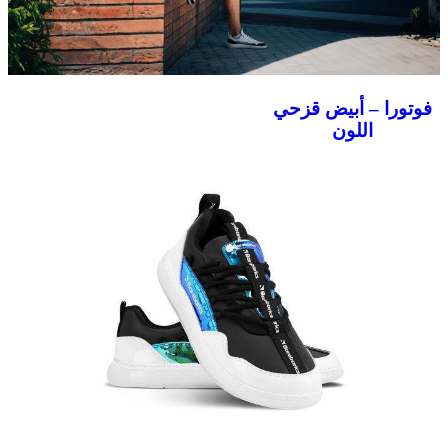
فوتورا – أبيض قزحي
اللون