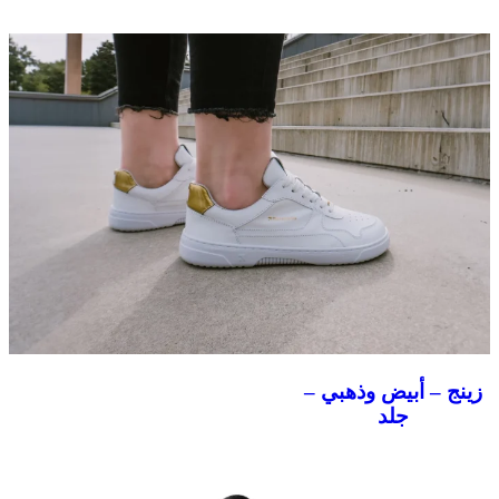
زينج – أبيض وذهبي –
جلد