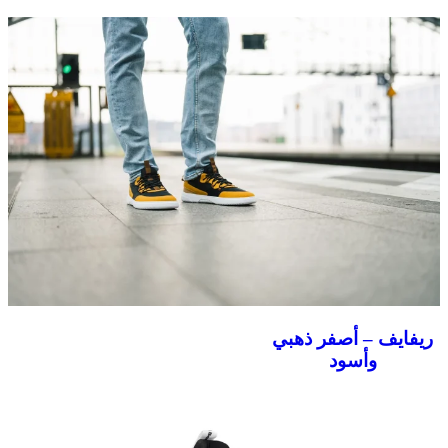
ريفايف – أصفر ذهبي
وأسود