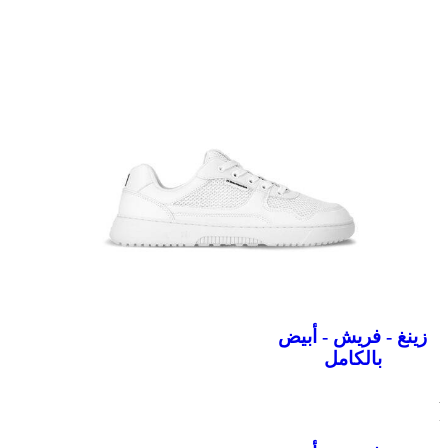
زينغ - فريش - أبيض
بالكامل