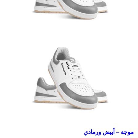
موجة – أبيض ورمادي