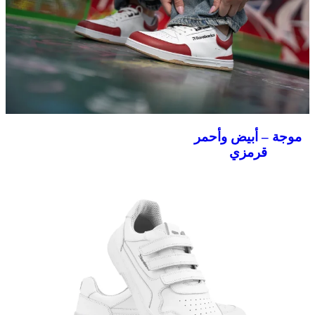
موجة – أبيض وأحمر
قرمزي