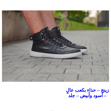
زينج – حذاء بكعب عالٍ
– أسود وأبيض – جلد